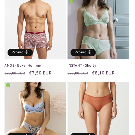
Promo 🤩
Promo 🤩
AMOS - Boxer Homme
INSTANT - Shorty
Prix
Prix
€7,50 EUR
Prix
Prix
€8,10 EUR
€25,00 EUR
€27,00 EUR
habituel
promotionnel
habituel
promotionnel