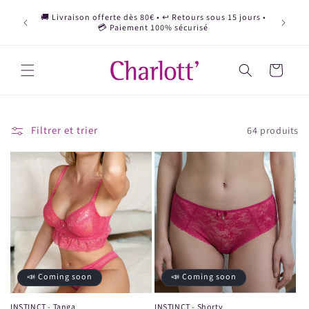
et
Deviens 
passer
🚚 Livraison offerte dès 80€ • ↩️ Retours sous 15 jours •
d'affil
au
💳 Paiement 100% sécurisé
contenu
Panier
Filtrer et trier
64 produits
📣 Coming soon
📣 Coming soon
INSTINCT - Tanga
INSTINCT - Shorty