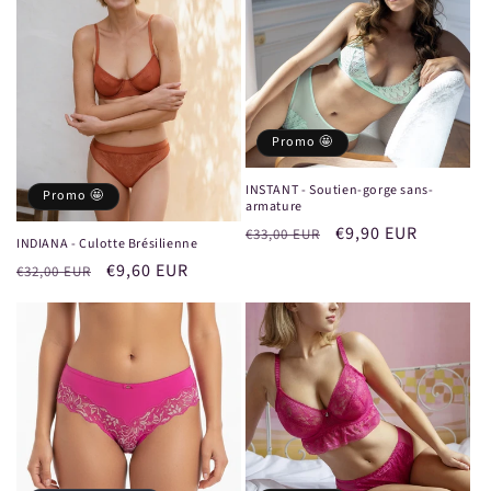
Promo 🤩
INSTANT - Soutien-gorge sans-
Promo 🤩
armature
Prix
Prix
€9,90 EUR
€33,00 EUR
INDIANA - Culotte Brésilienne
habituel
promotionnel
Prix
Prix
€9,60 EUR
€32,00 EUR
habituel
promotionnel