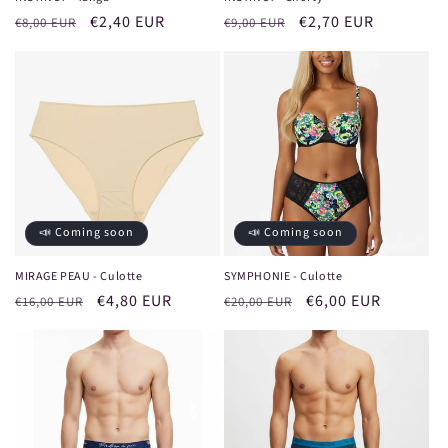
Prix
Prix
€2,40 EUR
Prix
Prix
€2,70 EUR
€8,00 EUR
€9,00 EUR
habituel
promotionnel
habituel
promotionnel
📣 Coming soon
📣 Coming soon
MIRAGE PEAU - Culotte
SYMPHONIE - Culotte
Prix
Prix
€4,80 EUR
Prix
Prix
€6,00 EUR
€16,00 EUR
€20,00 EUR
habituel
promotionnel
habituel
promotionnel