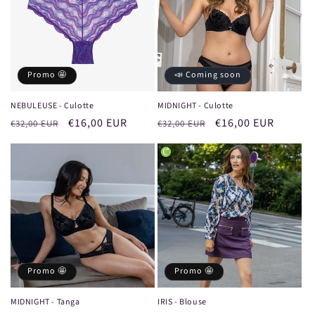
Promo 🤩
📣 Coming soon
NEBULEUSE - Culotte
MIDNIGHT - Culotte
Prix
Prix
€16,00 EUR
Prix
Prix
€16,00 EUR
€32,00 EUR
€32,00 EUR
habituel
promotionnel
habituel
promotionnel
Promo 🤩
Promo 🤩
MIDNIGHT - Tanga
IRIS - Blouse