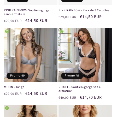
PINK RAINBOW - Soutien-gorge
PINK RAINBOW - Pack de 3 Culottes
sans-armature
Prix
Prix
€14,50 EUR
€29,00 EUR
Prix
Prix
€14,50 EUR
€29,00 EUR
habituel
promotionnel
habituel
promotionnel
Promo 🤩
Promo 🤩
MOON - Tanga
RITUEL - Soutien-gorge sans-
armature
Prix
Prix
€14,50 EUR
€29,00 EUR
Prix
Prix
€14,70 EUR
€49,00 EUR
habituel
promotionnel
habituel
promotionnel