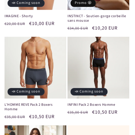
📣 Coming soon
Promo 🤩
IMAGINE - Shorty
INSTINCT - Soutien-gorge corbeille
sans mousse
Prix
Prix
€10,00 EUR
€20,00 EUR
Prix
Prix
€10,20 EUR
€34,00 EUR
habituel
promotionnel
habituel
promotionnel
📣 Coming soon
📣 Coming soon
L'HOMME REVE Pack 2 Boxers
INFINI Pack 2 Boxers Homme
Homme
Prix
Prix
€10,50 EUR
€35,00 EUR
Prix
Prix
€10,50 EUR
€35,00 EUR
habituel
promotionnel
habituel
promotionnel