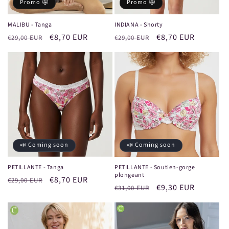
Promo 🤩
Promo 🤩
MALIBU - Tanga
INDIANA - Shorty
Prix
Prix
€8,70 EUR
Prix
Prix
€8,70 EUR
€29,00 EUR
€29,00 EUR
habituel
promotionnel
habituel
promotionnel
📣 Coming soon
📣 Coming soon
PETILLANTE - Tanga
PETILLANTE - Soutien-gorge
plongeant
Prix
Prix
€8,70 EUR
€29,00 EUR
Prix
Prix
€9,30 EUR
€31,00 EUR
habituel
promotionnel
habituel
promotionnel