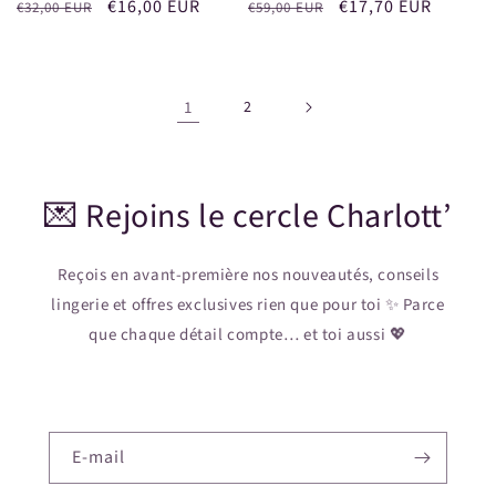
Prix
Prix
€16,00 EUR
Prix
Prix
€17,70 EUR
€32,00 EUR
€59,00 EUR
habituel
promotionnel
habituel
promotionnel
1
2
💌 Rejoins le cercle Charlott’
Reçois en avant-première nos nouveautés, conseils
lingerie et offres exclusives rien que pour toi ✨ Parce
que chaque détail compte… et toi aussi 💖
E-mail