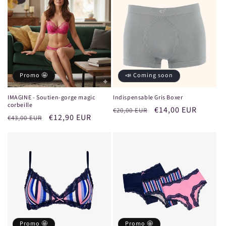
Promo 🤩
📣 Coming soon
IMAGINE - Soutien-gorge magic
Indispensable Gris Boxer
corbeille
Prix
Prix
€14,00 EUR
€20,00 EUR
Prix
Prix
€12,90 EUR
€43,00 EUR
habituel
promotionnel
habituel
promotionnel
Promo 🤩
Promo 🤩