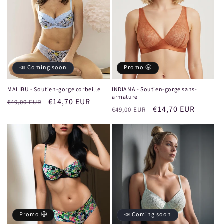
📣 Coming soon
Promo 🤩
MALIBU - Soutien-gorge corbeille
INDIANA - Soutien-gorge sans-
armature
Prix
Prix
€14,70 EUR
€49,00 EUR
Prix
Prix
€14,70 EUR
€49,00 EUR
habituel
promotionnel
habituel
promotionnel
Promo 🤩
📣 Coming soon