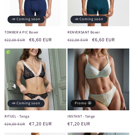
📣 Coming soon
📣 Coming soon
TOMBER A PIC Boxer
RENVERSANT Boxer
Prix
Prix
€6,60 EUR
Prix
Prix
€6,60 EUR
€22,00 EUR
€22,00 EUR
habituel
promotionnel
habituel
promotionnel
📣 Coming soon
Promo 🤩
RITUEL - Tanga
INSTANT - Tanga
Prix
Prix
€7,20 EUR
Prix
€7,20 EUR
€24,00 EUR
habituel
promotionnel
promotionnel