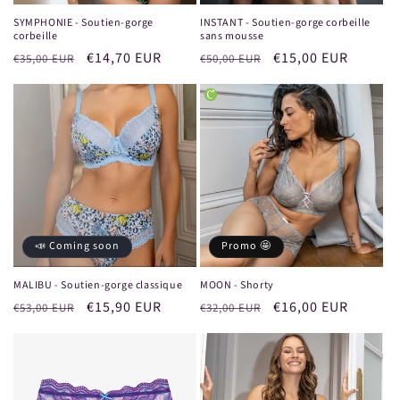
SYMPHONIE - Soutien-gorge
INSTANT - Soutien-gorge corbeille
corbeille
sans mousse
Prix
Prix
€14,70 EUR
Prix
Prix
€15,00 EUR
€35,00 EUR
€50,00 EUR
habituel
promotionnel
habituel
promotionnel
📣 Coming soon
Promo 🤩
MALIBU - Soutien-gorge classique
MOON - Shorty
Prix
Prix
€15,90 EUR
Prix
Prix
€16,00 EUR
€53,00 EUR
€32,00 EUR
habituel
promotionnel
habituel
promotionnel