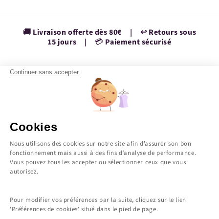
🚚 Livraison offerte dès 80€ | ↩️ Retours sous
15 jours |
💳
Paiement sécurisé
Continuer sans accepter
Facebook
Instagram
YouTube
TikTok
Pinterest
Vimeo
Pays/région
Cookies
France | EUR €
Nous utilisons des cookies sur notre site afin d’assurer son bon
fonctionnement mais aussi à des fins d’analyse de performance.
Vous pouvez tous les accepter ou sélectionner ceux que vous
Moyens
autorisez.
de
paiement
Pour modifier vos préférences par la suite, cliquez sur le lien
© 2026,
Charlott'
Commerce électronique propulsé par Shopify
'Préférences de cookies' situé dans le pied de page.
Politique de confidentialité
Mentions légales