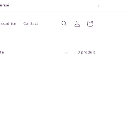
urisé
Connexion
Panier
ssadrice
Contact
0 produit