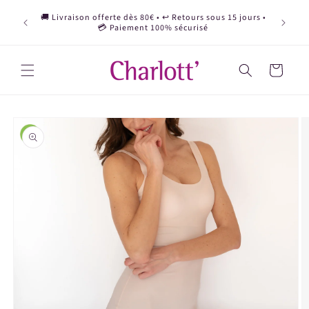
et
Deviens 
passer
🚚 Livraison offerte dès 80€ • ↩️ Retours sous 15 jours •
d'affil
au
💳 Paiement 100% sécurisé
contenu
Panier
Passer aux
informations
produits