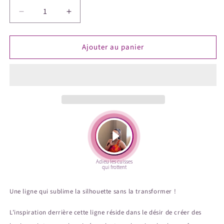
Réduire
Augmenter
la
la
quantité
quantité
Ajouter au panier
de
de
INVISIBLE
INVISIBLE
-
-
Robe
Robe
Une ligne qui sublime la silhouette sans la transformer !
L’inspiration derrière cette ligne réside dans le désir de créer des