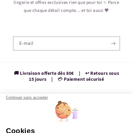
lingerie et offres exclusives rien que pour toi ✨ Parce
que chaque détail compte… et toi aussi 💖
E-mail
🚚 Livraison offerte dès 80€ | ↩️ Retours sous
15 jours |
💳
Paiement sécurisé
Continuer sans accepter
Facebook
Instagram
YouTube
TikTok
Pinterest
Vimeo
Pays/région
Cookies