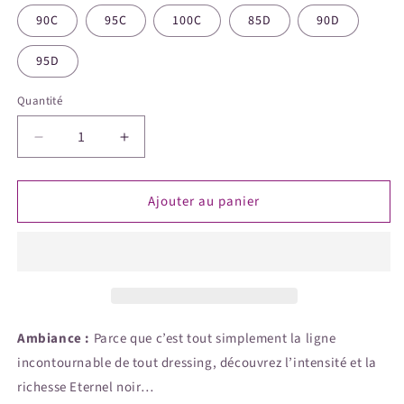
ou
indisponible
90C
95C
100C
85D
90D
95D
Quantité
Quantité
Réduire
Augmenter
la
la
quantité
quantité
Ajouter au panier
de
de
ETERNEL
ETERNEL
-
-
Soutien-
Soutien-
gorge
gorge
corbeille
corbeille
noir
noir
Ambiance :
Parce que c’est tout simplement la ligne
incontournable de tout dressing, découvrez l’intensité et la
richesse Eternel noir…