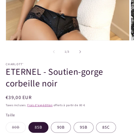
Ouvrir
O
le
le
média
m
de
1
/
3
1
2
dans
d
CHARLOTT'
une
u
ETERNEL - Soutien-gorge
fenêtre
f
modale
m
corbeille noir
Prix
€39,00 EUR
habituel
Taxes incluses.
Frais d'expédition
offerts à partir de 80 €
Taille
Variante
80B
85B
90B
95B
85C
épuisée