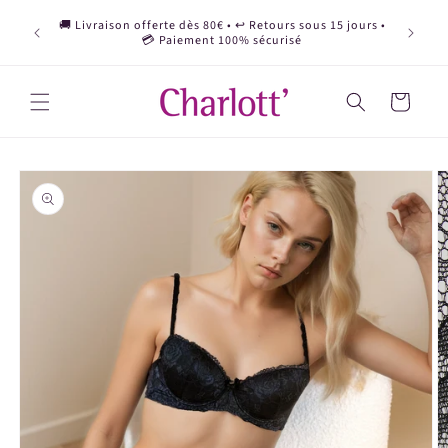
et
Deviens 
passer
🚚 Livraison offerte dès 80€ • ↩️ Retours sous 15 jours •
d'affil
au
💳 Paiement 100% sécurisé
contenu
Panier
Passer aux
informations
produits