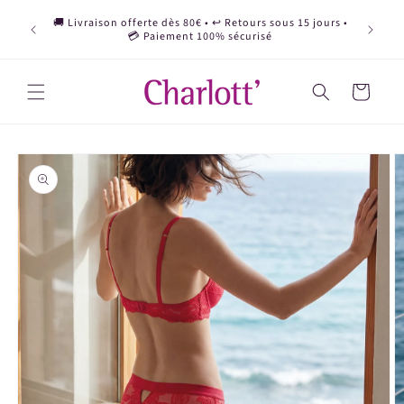
et
Deviens 
passer
🚚 Livraison offerte dès 80€ • ↩️ Retours sous 15 jours •
d'affil
au
💳 Paiement 100% sécurisé
contenu
Panier
Passer aux
informations
produits