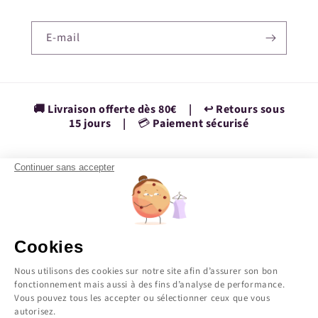
E-mail
🚚 Livraison offerte dès 80€ | ↩️ Retours sous
15 jours |
💳
Paiement sécurisé
Continuer sans accepter
Facebook
Instagram
YouTube
TikTok
Pinterest
Vimeo
Pays/région
Cookies
France | EUR €
Nous utilisons des cookies sur notre site afin d’assurer son bon
fonctionnement mais aussi à des fins d’analyse de performance.
Vous pouvez tous les accepter ou sélectionner ceux que vous
Moyens
autorisez.