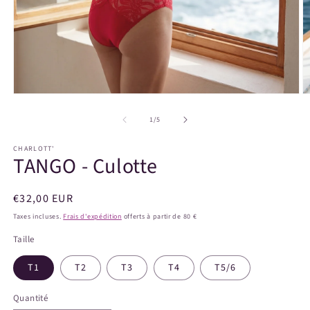
Ouvrir
O
le
le
média
m
de
1
/
5
1
2
dans
d
CHARLOTT'
une
u
TANGO - Culotte
fenêtre
f
modale
m
Prix
€32,00 EUR
habituel
Taxes incluses.
Frais d'expédition
offerts à partir de 80 €
Taille
T1
T2
T3
T4
T5/6
Quantité
Quantité