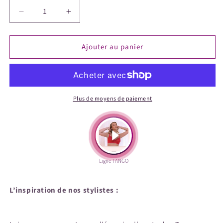
Réduire
Augmenter
la
la
quantité
quantité
Ajouter au panier
de
de
TANGO
TANGO
-
-
Culotte
Culotte
Plus de moyens de paiement
L’inspiration de nos stylistes :